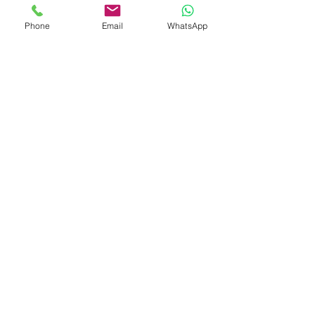
un chemin épanouissant. Conseils et soutien
parental.
Phone
Email
WhatsApp
CONTACT
ADRESSE