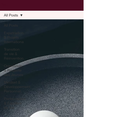
Blog
All Posts
All Posts
Expatriation
& Projets
Internationa
Transition
de vie &
Réinvention
Orientation
& Réussite
des Jeunes
Mindset &
Développement
Personnel
Performance
& Équilibre
de Vie