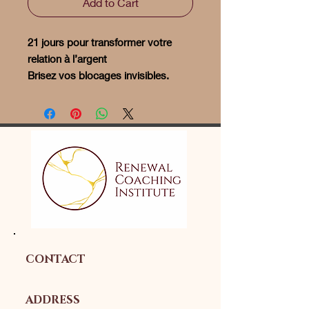
Add to Cart
21 jours pour transformer votre
relation à l’argent
Brisez vos blocages invisibles.
Reprenez le pouvoir. Activez
l’abondance.
Vous en avez assez de :
Travailler dur… sans jamais
vraiment décoller financièrement
?
Ressentir de la peur ou de la
culpabilité dès qu’il est question
d’argent ?
Saboter vos projets par manque
de clarté ou de confiance ?
CONTACT
👉 Ce guide est fait pour vous.
ADDRESS