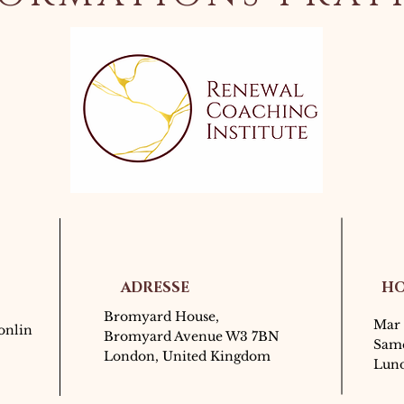
ADRESSE
HO
Bromyard House,
Mar 
onlin
Bromyard Avenue W3 7BN
Same
London, United Kingdom
Lun