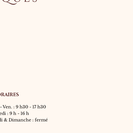
RAIRES
- Ven. : 9 h30 - 17 h30
di : 9 h - 16 h
di &
Dimanche : fermé