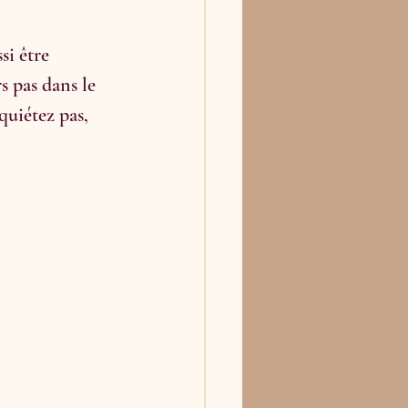
si être 
s pas dans le 
quiétez pas, 