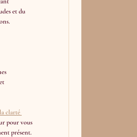
rant 
udes et du 
ons.
nes 
et 
a clarté 
ur pour vous 
ent présent. 