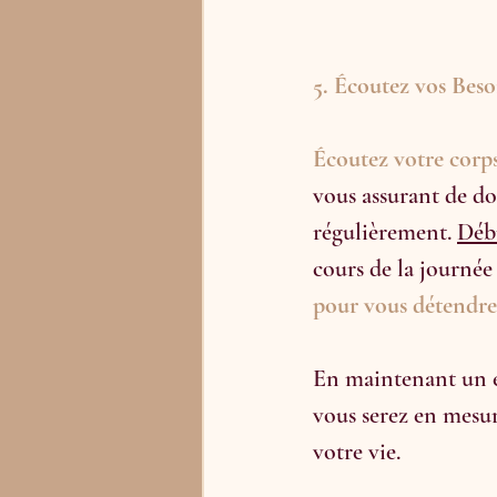
5. Écoutez vos Beso
Écoutez votre corps 
vous assurant de do
régulièrement. 
Débu
cours de la journée 
pour vous détendre 
En maintenant un éq
vous serez en mesur
votre vie.