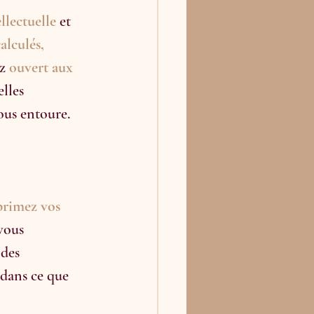
ellectuelle
 et 
alculés,
z 
ouvert aux 
lles 
ous entoure.
primez vos 
vous 
des 
 dans ce que 