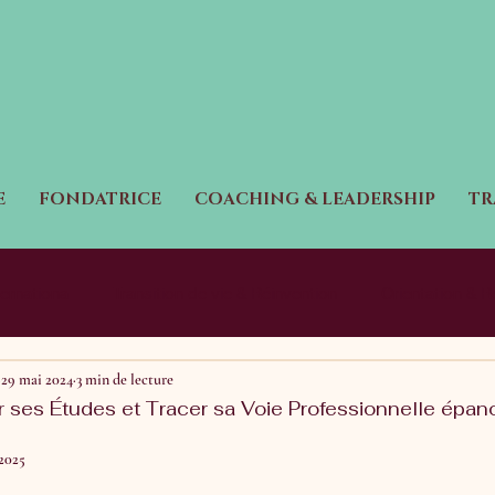
E
FONDATRICE
COACHING & LEADERSHIP
TR
ternationa
Transition de vie & Réinvention
Orientation & 
29 mai 2024
3 min de lecture
nnel
Performance & Équilibre de Vie
r ses Études et Tracer sa Voie Professionnelle épano
 2025