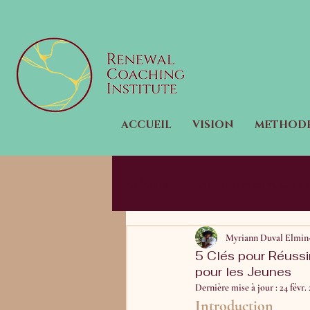
ACCUEIL
VISION
METHOD
All Posts
Expatriation & Projets In
Myriann Duval Elmin
Mindset & Développement Perso
5 Clés pour Réussi
pour les Jeunes
Dernière mise à jour :
24 févr.
Introduction