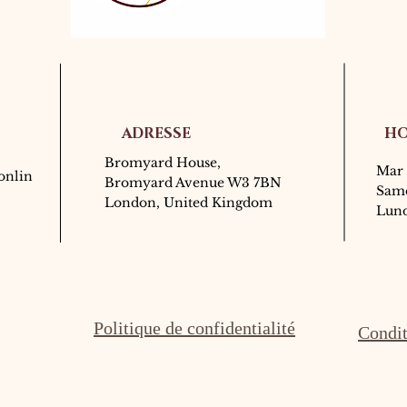
ADRESSE
HO
Bromyard House,
Mar 
onlin
Bromyard Avenue W3 7BN
Same
London, United Kingdom
Lun
Politique de confidentialité
Condit