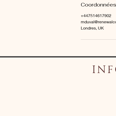
Coordonnée
+447514617902
mduval@renewalco
Londres, UK
INF