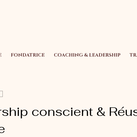
E
FONDATRICE
COACHING & LEADERSHIP
TR
ship conscient & Réus
e