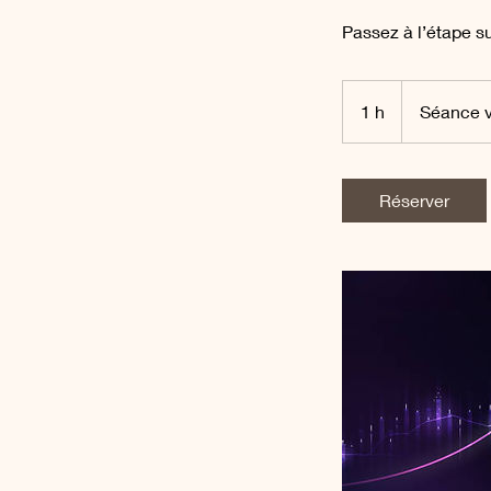
Passez à l’étape su
1 h
1
Séance v
Réserver